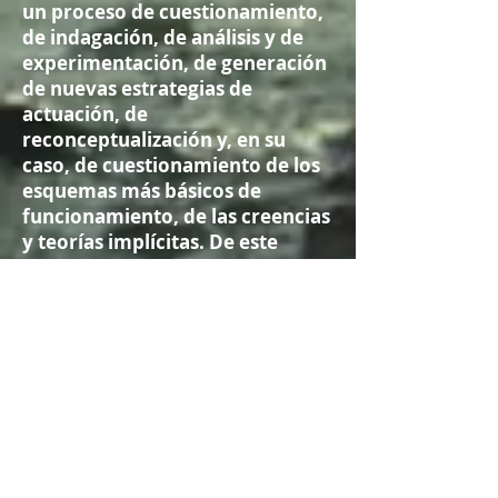
un proceso de cuestionamiento,
de indagación, de análisis y de
experimentación, de generación
de nuevas estrategias de
actuación, de
reconceptualización y, en su
caso, de cuestionamiento de los
esquemas más básicos de
funcionamiento, de las creencias
y teorías implícitas. De este
modo, la Práctica Reflexiva se
convierte en una de las
principales competencias para el
desarrollo profesional del
personal docente.
Los principales objetivos
formativos que pretende esta
metodología son:
Formar docentes reflexivos